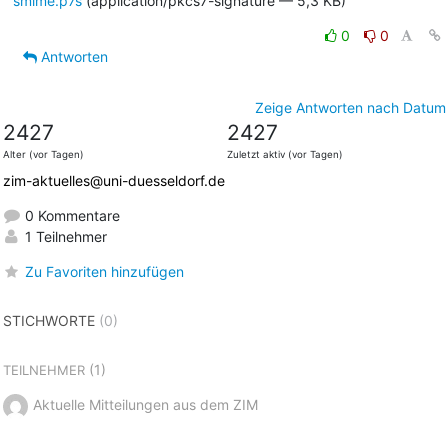
smime.p7s
(application/pkcs7-signature — 5,3 KB)
0
0
Antworten
Zeige Antworten nach Datum
2427
2427
Alter (vor Tagen)
Zuletzt aktiv (vor Tagen)
zim-aktuelles@uni-duesseldorf.de
0 Kommentare
1 Teilnehmer
Zu Favoriten hinzufügen
STICHWORTE
(0)
(1)
TEILNEHMER
Aktuelle Mitteilungen aus dem ZIM