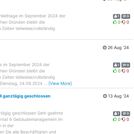
ließtage im September 2024 der
1
0
hen Gründen bleibt die
0
0
iten teilweise/vollständig
]
26 Aug '24
e im September 2024 der
1
0
hen Gründen bleibt die
0
0
iten teilweise/vollständig
· Dienstag, 24.09.2024
…
[View More]
4 ganztägig geschlossen
13 Aug '24
tägig geschlossen Sehr geehrte
1
0
ezernat 6 Gebäudemanagement im
0
0
 in der
n Sie alle Beschäftigten und