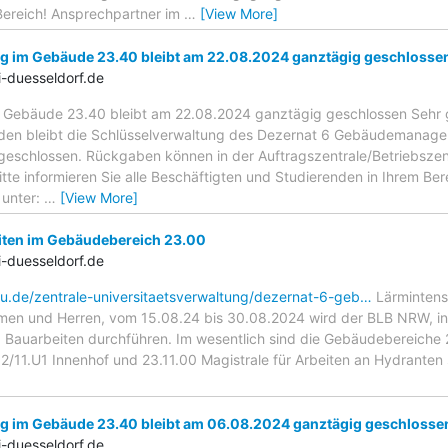
Bereich! Ansprechpartner im
…
[View More]
g im Gebäude 23.40 bleibt am 22.08.2024 ganztägig geschlosse
-duesseldorf.de
m Gebäude 23.40 bleibt am 22.08.2024 ganztägig geschlossen Sehr
nden bleibt die Schlüsselverwaltung des Dezernat 6 Gebäudemana
eschlossen. Rückgaben können in der Auftragszentrale/Betriebszen
e informieren Sie alle Beschäftigten und Studierenden in Ihrem Ber
 unter:
…
[View More]
iten im Gebäudebereich 23.00
-duesseldorf.de
hu.de/zentrale-universitaetsverwaltung/dezernat-6-geb…
Lärmintens
men und Herren, vom 15.08.24 bis 30.08.2024 wird der BLB NRW, in
, Bauarbeiten durchführen. Im wesentlich sind die Gebäudebereiche
12/11.U1 Innenhof und 23.11.00 Magistrale für Arbeiten an Hydranten
g im Gebäude 23.40 bleibt am 06.08.2024 ganztägig geschlosse
-duesseldorf.de