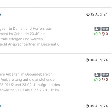
n
12 Aug '24
 geehrte Damen und Herren, aus
1
0
gement im Gebäude 23.40 am
0
0
trale erfolgen und werden
eich! Ansprechpartner im Dezernat 6
06 Aug '24
ive Arbeiten im Gebäudebereich
1
0
 Vorbereitung auf die anstehende
0
0
 23.01.U2 und 23.02.U1 aufgrund des
 sowie 23.21.U1 als auch 23.01.U2 im
…
n
05 Aug '24