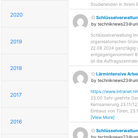
Studierenden in Ihrem 
2020
Schlüsselverwaltun
by techniknews23＠uni
Schlüsselverwaltung i
2019
organisatorischen Grü
22.08.2024 ganztägig g
entgegengenommen! Bitt
ist die Auftragszentrale
2018
Lärmintensive Arbe
by techniknews23＠uni
https://www.intranet.h
2017
23.00 Sehr geehrte Da
Kernsanierung 23.11/12
Einbaus von Türen, 23.
[View More]
2016
Schlüsselverwaltun
by techniknews23＠uni