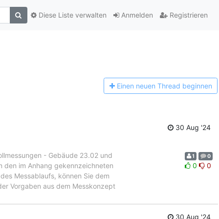
Diese Liste verwalten
Anmelden
Registrieren
Einen n
euen Thread beginnen
30 Aug '24
llmessungen - Gebäude 23.02 und
1
0
in den im Anhang gekennzeichneten
0
0
 des Messablaufs, können Sie dem
 der Vorgaben aus dem Messkonzept
30 Aug '24