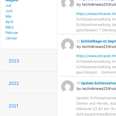
by techniknews23＠uni
Juli
Juni
https://www.intranet.h
Mai
Schlüsselverwaltung im
April
Schlüsselverwaltung d
März
geschlossen: * Diensta
Februar
Januar
Schließtage im Sep
by techniknews23＠uni
https://www.intranet.h
2023
Schlüsselverwaltung im
Schlüsselverwaltung d
geschlossen: · Donners
2022
Update Schlüsselve
by techniknews23＠uni
Update Schlüsselverwa
Damen und Herren, aus
2021
Gebäude 23.40 am 16.0
Auftragszentrale/Betri