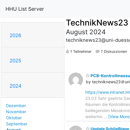
HHU List Server
TechnikNews23
August 2024
2026
techniknews23@uni-duesse
1 Teilnehmer
7 Diskussionen
2025
PCB-Kontrollmessu
by techniknews23＠uni
2024
https://www.intranet.h
23.03 Sehr geehrte Da
Räumen die Kontrollmes
Dezember
beiliegenden Messkonz
November
weiterhin
…
[View More
Oktober
September
Update Schließtage
August