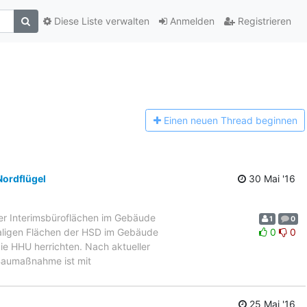
Diese Liste verwalten
Anmelden
Registrieren
Einen n
euen Thread beginnen
Nordflügel
30 Mai '16
er Interimsbüroflächen im Gebäude
1
0
aligen Flächen der HSD im Gebäude
0
0
ie HHU herrichten. Nach aktueller
Baumaßnahme ist mit
25 Mai '16