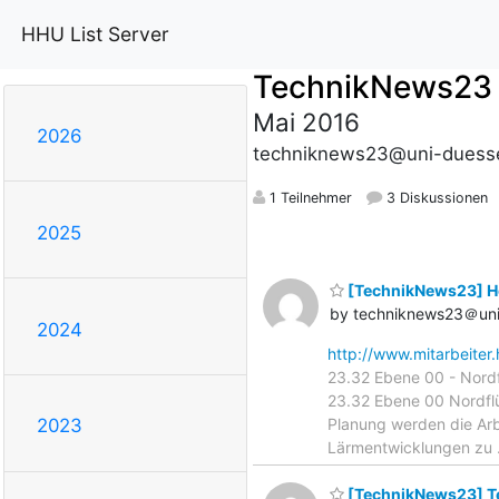
HHU List Server
TechnikNews23
Mai 2016
2026
techniknews23@uni-duesse
1 Teilnehmer
3 Diskussionen
2025
[TechnikNews23] He
by techniknews23＠uni
2024
http://www.mitarbeiter.
23.32 Ebene 00 - Nord
23.32 Ebene 00 Nordflü
Planung werden die Ar
2023
Lärmentwicklungen zu
[TechnikNews23] T