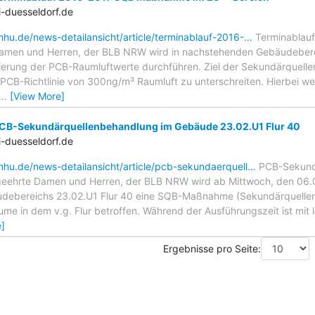
-duesseldorf.de
.hhu.de/news-detailansicht/article/terminablauf-2016-…
Terminablau
Damen und Herren, der BLB NRW wird in nachstehenden Gebäudeber
rung der PCB-Raumluftwerte durchführen. Ziel der Sekundärquellen
 PCB-Richtlinie von 300ng/m³ Raumluft zu unterschreiten. Hierbei w
…
[View More]
CB-Sekundärquellenbehandlung im Gebäude 23.02.U1 Flur 40
-duesseldorf.de
.hhu.de/news-detailansicht/article/pcb-sekundaerquell…
PCB-Sekund
geehrte Damen und Herren, der BLB NRW wird ab Mittwoch, den 06.06
ebereichs 23.02.U1 Flur 40 eine SQB-Maßnahme (Sekundärquellen
me in dem v.g. Flur betroffen. Während der Ausführungszeit ist mit 
]
Ergebnisse pro Seite: