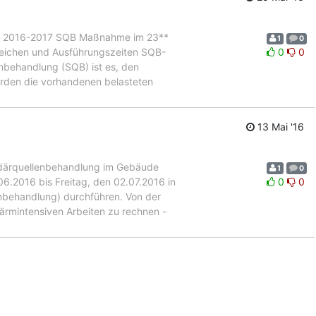
f 2016-2017 SQB Maßnahme im 23**
1
0
eichen und Ausführungszeiten SQB-
0
0
behandlung (SQB) ist es, den
erden die vorhandenen belasteten
13 Mai '16
ärquellenbehandlung im Gebäude
1
0
.2016 bis Freitag, den 02.07.2016 in
0
0
behandlung) durchführen. Von der
lärmintensiven Arbeiten zu rechnen -