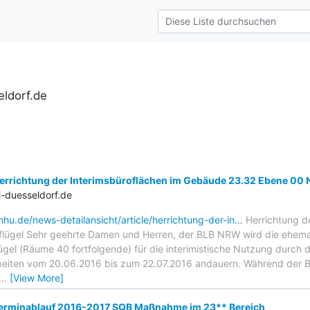
ldorf.de
rrichtung der Interimsbüroflächen im Gebäude 23.32 Ebene 00 
-duesseldorf.de
hhu.de/news-detailansicht/article/herrichtung-der-in…
Herrichtung d
flügel Sehr geehrte Damen und Herren, der BLB NRW wird die ehem
gel (Räume 40 fortfolgende) für die interimistische Nutzung durch d
beiten vom 20.06.2016 bis zum 22.07.2016 andauern. Während der 
…
[View More]
erminablauf 2016-2017 SQB Maßnahme im 23** Bereich