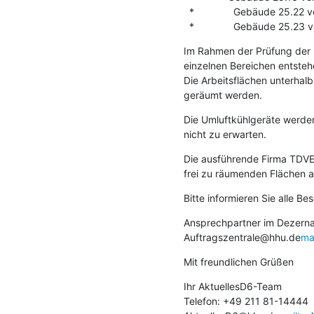
  *              Gebäude 25.22 vom 18.02. - 20.02.2019

  *              Gebäude 25.2
Im Rahmen der Prüfung der 
einzelnen Bereichen entsteh
Die Arbeitsflächen unterhal
geräumt werden.
Die Umluftkühlgeräte werden
nicht zu erwarten.
Die ausführende Firma TDVE 
frei zu räumenden Flächen 
Bitte informieren Sie alle Be
Ansprechpartner im Dezernat 
Auftragszentrale@hhu.de
ma
Mit freundlichen Grüßen
Ihr AktuellesD6-Team

Telefon: +49 211 81-14444
