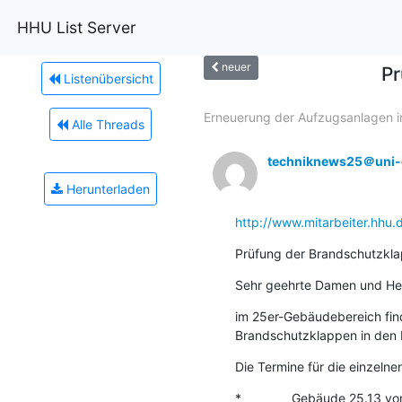
HHU List Server
neuer
Pr
Listenübersicht
Erneuerung der Aufzugsanlagen im
Alle Threads
techniknews25＠uni-d
Herunterladen
http://www.mitarbeiter.hhu.d
Prüfung der Brandschutzkla
Sehr geehrte Damen und He
im 25er-Gebäudebereich fin
Brandschutzklappen in den L
Die Termine für die einzelne
*              Gebäude 25.13 v