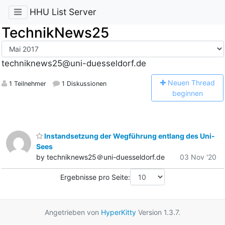
HHU List Server
TechnikNews25
techniknews25@uni-duesseldorf.de
N
euen Thread
1 Teilnehmer
1 Diskussionen
beginnen
Instandsetzung der Wegführung entlang des Uni-
Sees
by techniknews25＠uni-duesseldorf.de
03 Nov '20
Ergebnisse pro Seite:
Angetrieben von
HyperKitty
Version 1.3.7.