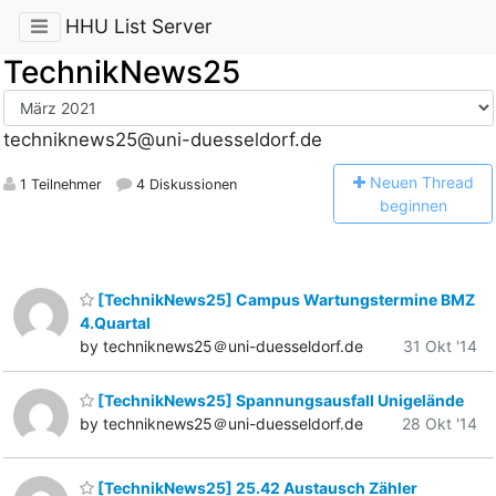
HHU List Server
TechnikNews25
techniknews25@uni-duesseldorf.de
N
euen Thread
1 Teilnehmer
4 Diskussionen
beginnen
[TechnikNews25] Campus Wartungstermine BMZ
4.Quartal
by techniknews25＠uni-duesseldorf.de
31 Okt '14
[TechnikNews25] Spannungsausfall Unigelände
by techniknews25＠uni-duesseldorf.de
28 Okt '14
[TechnikNews25] 25.42 Austausch Zähler