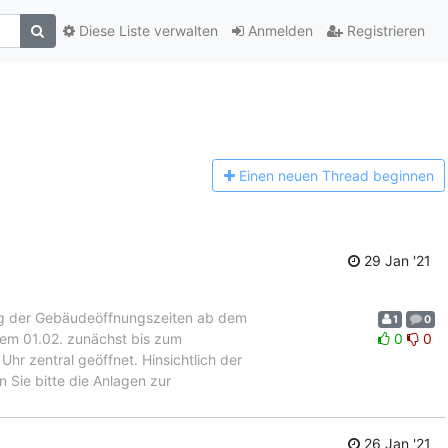
Diese Liste verwalten
Anmelden
Registrieren
Einen n
euen Thread beginnen
29 Jan '21
g der Gebäudeöffnungszeiten ab dem
1
0
em 01.02. zunächst bis zum
0
0
hr zentral geöffnet. Hinsichtlich der
 Sie bitte die Anlagen zur
26 Jan '21