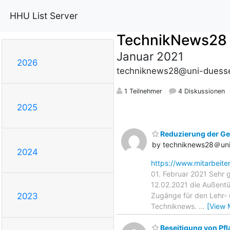
HHU List Server
TechnikNews28
Januar 2021
2026
techniknews28@uni-duesse
1 Teilnehmer
4 Diskussionen
2025
Reduzierung der Ge
by techniknews28＠uni
2024
https://www.mitarbeite
01. Februar 2021 Sehr
12.02.2021 die Außentür
Zugänge für den Lehr- u
2023
Techniknews.
…
[View 
Beseitigung von Pfl