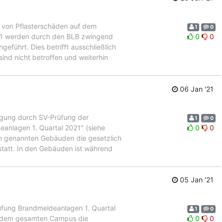
 von Pflasterschäden auf dem
1
0
021 werden durch den BLB zwingend
0
0
führt. Dies betrifft ausschließlich
ind nicht betroffen und weiterhin
06 Jan '21
gung durch SV-Prüfung der
1
0
anlagen 1. Quartal 2021" (siehe
0
0
n genannten Gebäuden die gesetzlich
tatt. In den Gebäuden ist während
05 Jan '21
ung Brandmeldeanlagen 1. Quartal
1
0
uf dem gesamten Campus die
0
0