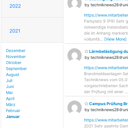
by techniknews28＠uni
2022
https://www.mitarbeite
Parkplatz 9 (P9) Sehr 
notwendige Instandsetz
2021
die im Anhang markierte
vollumfä
…
[View More]
Dezember
Lärmbelästigung du
November
by techniknews28＠uni
Oktober
https://www.mitarbeite
September
Brandmeldeanlagen Seh
August
Techniknews vom 05.01.
Juli
vorgeschriebenen Sach
Juni
der Prüfung mit einer
Mai
April
Campus Prüfung Bra
März
by techniknews28＠uni
Februar
Januar
https://www.mitarbeite
2021 Sehr geehrte Dam