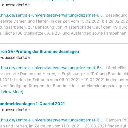
-duesseldorf.de
r.hhu.de/zentrale-universitaetsverwaltung/dezernat-6-…
Beseitigung
geehrte Damen und Herren, in der Zeit vom 15.02.2021 bis 28.02.2
ungsarbeiten, zur Behebung von Pflasterschäden, auf dem P9 durchge
 Fläche (36 Stellplätze). Alle Zu- und Ausfahrten sowie Fahrbahnen s
rch SV-Prüfung der Brandmeldeanlagen
-duesseldorf.de
r.hhu.de/zentrale-universitaetsverwaltung/dezernat-6-…
Lärmbelästi
r geehrte Damen und Herren, in Ergänzung zur "Prüfung Brandmelde
2021) finden im Zeitraum vom 06.01.2021 - 19.02.2021 in den unte
verständigenprüfungen der Brandmelde- und Alarmierungsanlagen s
…
[View More]
ndmeldeanlagen 1. Quartal 2021
-duesseldorf.de
r.hhu.de/zentrale-universitaetsverwaltung/dezernat-6-…
Campus Prüf
en und Herren, im Zeitraum vom 11.01.2021 - 23.03.2021 finden a