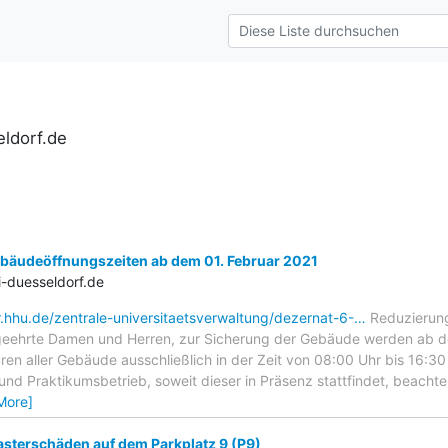
ldorf.de
bäudeöffnungszeiten ab dem 01. Februar 2021
-duesseldorf.de
r.hhu.de/zentrale-universitaetsverwaltung/dezernat-6-…
Reduzierun
 geehrte Damen und Herren, zur Sicherung der Gebäude werden ab d
en aller Gebäude ausschließlich in der Zeit von 08:00 Uhr bis 16:30 U
nd Praktikumsbetrieb, soweit dieser in Präsenz stattfindet, beachten
More]
asterschäden auf dem Parkplatz 9 (P9)