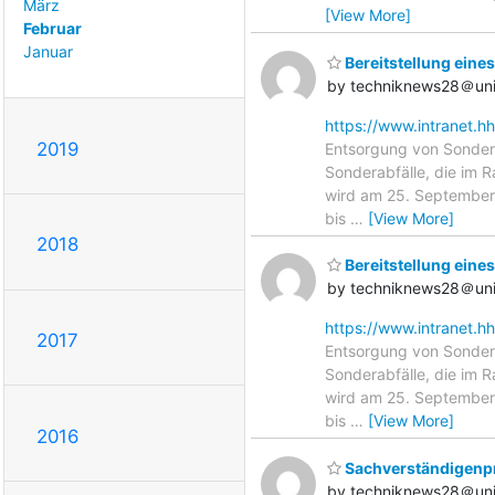
März
[View More]
Februar
Januar
Bereitstellung eine
by techniknews28＠uni
https://www.intranet.h
2019
Entsorgung von Sondera
Sonderabfälle, die im 
wird am 25. September 
bis
…
[View More]
2018
Bereitstellung eine
by techniknews28＠uni
https://www.intranet.h
2017
Entsorgung von Sondera
Sonderabfälle, die im 
wird am 25. September 
bis
…
[View More]
2016
Sachverständigenp
by techniknews28＠uni