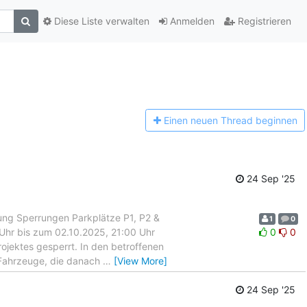
Diese Liste verwalten
Anmelden
Registrieren
Einen n
euen Thread beginnen
24 Sep '25
ung Sperrungen Parkplätze P1, P2 &
1
0
Uhr bis zum 02.10.2025, 21:00 Uhr
0
0
rojektes gesperrt. In den betroffenen
 Fahrzeuge, die danach
…
[View More]
24 Sep '25