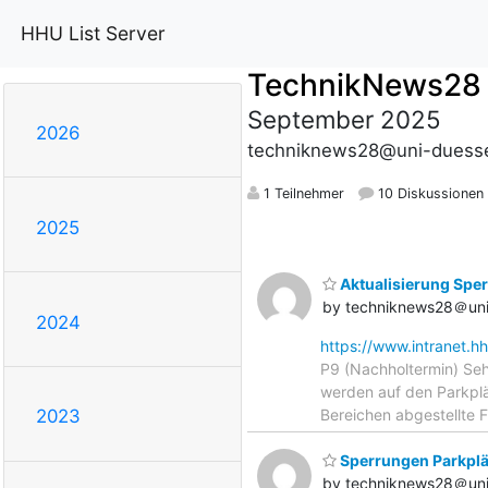
HHU List Server
TechnikNews28
September 2025
2026
techniknews28@uni-duesse
1 Teilnehmer
10 Diskussionen
2025
Aktualisierung Sper
by techniknews28＠uni
2024
https://www.intranet.h
P9 (Nachholtermin) Seh
werden auf den Parkplät
Bereichen abgestellte 
2023
Sperrungen Parkplät
by techniknews28＠uni