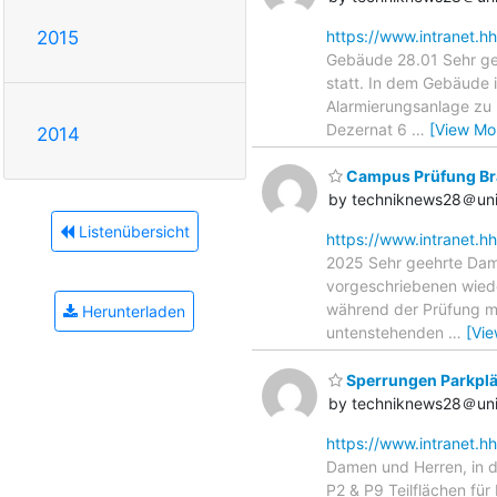
2015
https://www.intranet.h
Gebäude 28.01 Sehr ge
statt. In dem Gebäude 
Alarmierungsanlage zu r
Dezernat 6
…
[View Mo
2014
Campus Prüfung Br
by techniknews28＠uni
Listenübersicht
https://www.intranet.h
2025 Sehr geehrte Dam
vorgeschriebenen wiede
während der Prüfung mi
Herunterladen
untenstehenden
…
[Vi
Sperrungen Parkplät
by techniknews28＠uni
https://www.intranet.h
Damen und Herren, in d
P2 & P9 Teilflächen für