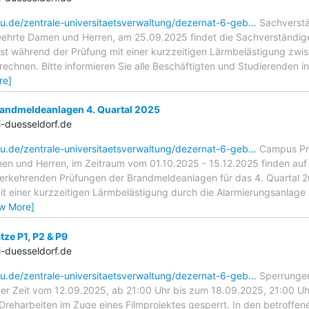
hu.de/zentrale-universitaetsverwaltung/dezernat-6-geb…
Sachverstä
ehrte Damen und Herren, am 25.09.2025 findet die Sachverständi
ist während der Prüfung mit einer kurzzeitigen Lärmbelästigung zw
echnen. Bitte informieren Sie alle Beschäftigten und Studierenden i
re]
andmeldeanlagen 4. Quartal 2025
-duesseldorf.de
hu.de/zentrale-universitaetsverwaltung/dezernat-6-geb…
Campus Prü
en und Herren, im Zeitraum vom 01.10.2025 - 15.12.2025 finden a
rkehrenden Prüfungen der Brandmeldeanlagen für das 4. Quartal 202
t einer kurzzeitigen Lärmbelästigung durch die Alarmierungsanlage z
ew More]
ze P1, P2 & P9
-duesseldorf.de
hu.de/zentrale-universitaetsverwaltung/dezernat-6-geb…
Sperrungen
er Zeit vom 12.09.2025, ab 21:00 Uhr bis zum 18.09.2025, 21:00 Uh
 Dreharbeiten im Zuge eines Filmprojektes gesperrt. In den betroffe