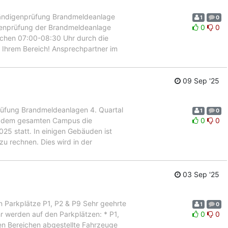
ndigenprüfung Brandmeldeanlage
1
0
genprüfung der Brandmeldeanlage
0
0
ischen 07:00-08:30 Uhr durch die
n Ihrem Bereich! Ansprechpartner im
09 Sep '25
fung Brandmeldeanlagen 4. Quartal
1
0
uf dem gesamten Campus die
0
0
5 statt. In einigen Gebäuden ist
u rechnen. Dies wird in der
03 Sep '25
 Parkplätze P1, P2 & P9 Sehr geehrte
1
0
r werden auf den Parkplätzen: * P1,
0
0
nen Bereichen abgestellte Fahrzeuge