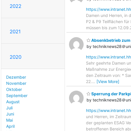
2022
https://www.intranet.h
Damen und Herren, in d
P2 & P9 Teilflächen für
müssen bis zum 12.09.2
2021
Absenkbetrieb zum 
by techniknews28＠uni
2020
https://www.intranet.h
Sehr geehrte Damen un
Maßnahme zur Energieei
den Zeitraum von: * Sa
Dezember
22.
…
[View More]
November
Oktober
Sperrung der Parkp
September
by techniknews28＠uni
August
Juli
https://www.intranet.h
Juni
und Herren, im Zeitrau
Mai
der geplanten ESAG Vera
April
betroffenen Bereich a