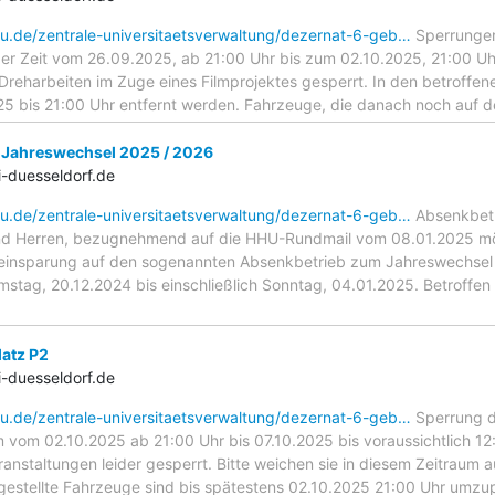
hu.de/zentrale-universitaetsverwaltung/dezernat-6-geb…
Sperrungen
er Zeit vom 26.09.2025, ab 21:00 Uhr bis zum 02.10.2025, 21:00 Uh
 Dreharbeiten im Zuge eines Filmprojektes gesperrt. In den betroffe
5 bis 21:00 Uhr entfernt werden. Fahrzeuge, die danach noch auf 
Jahreswechsel 2025 / 2026
-duesseldorf.de
hu.de/zentrale-universitaetsverwaltung/dezernat-6-geb…
Absenkbetr
d Herren, bezugnehmend auf die HHU-Rundmail vom 08.01.2025 möch
nsparung auf den sogenannten Absenkbetrieb zum Jahreswechsel 202
mstag, 20.12.2024 bis einschließlich Sonntag, 04.01.2025. Betroffen
latz P2
-duesseldorf.de
hu.de/zentrale-universitaetsverwaltung/dezernat-6-geb…
Sperrung d
m vom 02.10.2025 ab 21:00 Uhr bis 07.10.2025 bis voraussichtlich 12
nstaltungen leider gesperrt. Bitte weichen sie in diesem Zeitraum 
bgestellte Fahrzeuge sind bis spätestens 02.10.2025 21:00 Uhr um