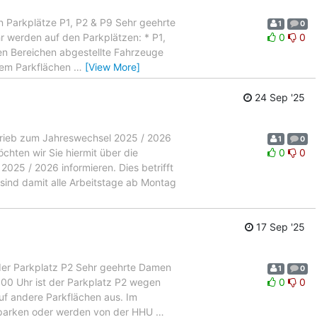
 Parkplätze P1, P2 & P9 Sehr geehrte
1
0
r werden auf den Parkplätzen: * P1,
0
0
nen Bereichen abgestellte Fahrzeuge
dem Parkflächen
…
[View More]
24 Sep '25
ieb zum Jahreswechsel 2025 / 2026
1
0
ten wir Sie hiermit über die
0
0
5 / 2026 informieren. Dies betrifft
 sind damit alle Arbeitstage ab Montag
17 Sep '25
er Parkplatz P2 Sehr geehrte Damen
1
0
:00 Uhr ist der Parkplatz P2 wegen
0
0
auf andere Parkflächen aus. Im
zuparken oder werden von der HHU
…