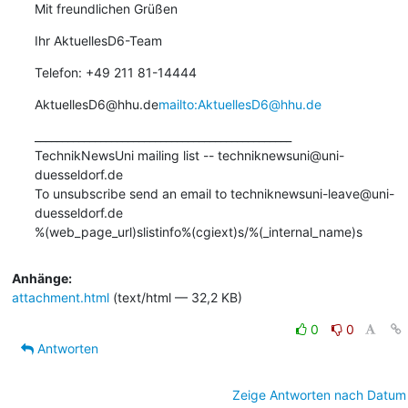
Mit freundlichen Grüßen
Ihr AktuellesD6-Team
Telefon: +49 211 81-14444
AktuellesD6@hhu.de
mailto:AktuellesD6@hhu.de
_______________________________________________

TechnikNewsUni mailing list -- techniknewsuni@uni-
duesseldorf.de

To unsubscribe send an email to techniknewsuni-leave@uni-
duesseldorf.de

%(web_page_url)slistinfo%(cgiext)s/%(_internal_name)s
Anhänge:
attachment.html
(text/html — 32,2 KB)
0
0
Antworten
Zeige Antworten nach Datum