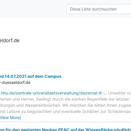
ldorf.de
nd 14.07.2021 auf dem Campus
-duesseldorf.de
r.hhu.de/zentrale-universitaetsverwaltung/dezernat-6-…
Unwetter vo
amen und Herren, bedingt durch die starken Regenfälle der letzte
örungen und Wassereinbrüchen. Wir möchten Sie bitten Ihnen zugew
und Labore zu begutachten und eventuelle Schäden zur Schadensauf
[View More]
ng für den geplanten Neubau PEAC auf der Wiesenfläche nördlich 