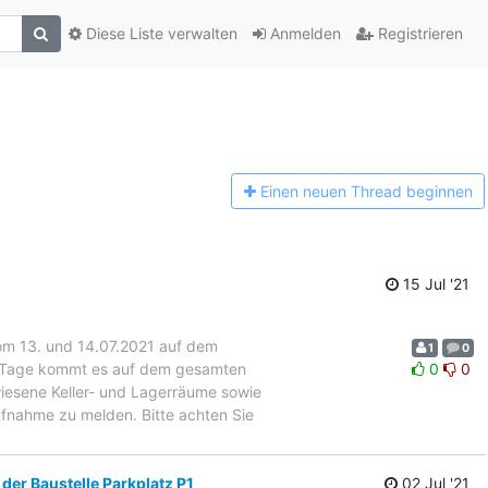
Diese Liste verwalten
Anmelden
Registrieren
Einen n
euen Thread beginnen
15 Jul '21
m 13. und 14.07.2021 auf dem
1
0
n Tage kommt es auf dem gesamten
0
0
iesene Keller- und Lagerräume sowie
nahme zu melden. Bitte achten Sie
der Baustelle Parkplatz P1
02 Jul '21