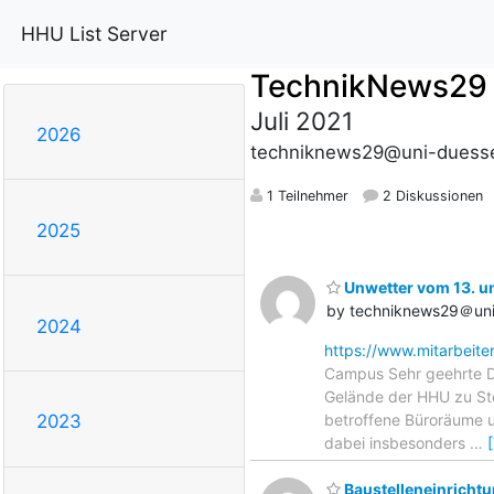
HHU List Server
TechnikNews29
Juli 2021
2026
techniknews29@uni-duesse
1 Teilnehmer
2 Diskussionen
2025
Unwetter vom 13. u
by techniknews29＠uni
2024
https://www.mitarbeite
Campus Sehr geehrte D
Gelände der HHU zu St
betroffene Büroräume 
2023
dabei insbesonders
…
Baustelleneinrichtu