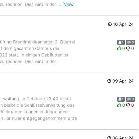
zu rechnen. Dies wird in der
…
[View
16 Apr '24
fung Brandmeldeanlagen 2. Quartal
1
0
auf dem gesamten Campus die
0
0
3 statt. In einigen Gebäuden ist
u rechnen. Dies wird in der
09 Apr '24
erwaltung im Gebäude 23.40 bleibt
1
0
 bleibt die Schlüsselverwaltung des
0
0
Rückgaben können in dringenden
den Formular entgegengenommen! Bitte
08 Apr '24