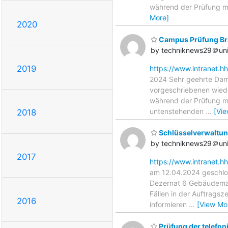
während der Prüfung mi
More]
2020
Campus Prüfung Br
by techniknews29＠uni
2019
https://www.intranet.h
2024 Sehr geehrte Dam
vorgeschriebenen wiede
während der Prüfung mi
untenstehenden
…
[Vi
2018
Schlüsselverwaltun
by techniknews29＠uni
2017
https://www.intranet.h
am 12.04.2024 geschlos
Dezernat 6 Gebäudeman
Fällen in der Auftrags
2016
informieren
…
[View Mo
Prüfung der telefon