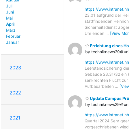
Juli
https://www.intranet.h
Juni
23.01 aufgrund der Hei
Mai
stattfindenden Heinri
April
Sicherheitsdienst abge
März
Uhr enden
…
[View Mor
Februar
Januar
Errichtung eines H
by techniknews29＠uni
https://www.intranet.h
2023
Leerstandsicherung der
Gebäude 23.31/32 ein 
senkrechten Flucht zu
Aufbauarbeiten
…
[Vie
2022
Update Campus Prüf
by techniknews29＠uni
https://www.intranet.h
2021
Quartal 2024 Sehr gee
vorgeschriebenen wiede