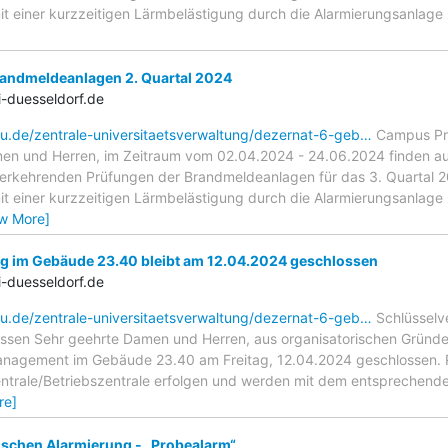
t einer kurzzeitigen Lärmbelästigung durch die Alarmierungsanlage 
andmeldeanlagen 2. Quartal 2024
-duesseldorf.de
hu.de/zentrale-universitaetsverwaltung/dezernat-6-geb…
Campus Prü
en und Herren, im Zeitraum vom 02.04.2024 - 24.06.2024 finden 
rkehrenden Prüfungen der Brandmeldeanlagen für das 3. Quartal 202
t einer kurzzeitigen Lärmbelästigung durch die Alarmierungsanlage z
ew More]
g im Gebäude 23.40 bleibt am 12.04.2024 geschlossen
-duesseldorf.de
hu.de/zentrale-universitaetsverwaltung/dezernat-6-geb…
Schlüsselv
sen Sehr geehrte Damen und Herren, aus organisatorischen Gründen
agement im Gebäude 23.40 am Freitag, 12.04.2024 geschlossen. 
zentrale/Betriebszentrale erfolgen und werden mit dem entsprechen
re]
ischen Alarmierung - „Probealarm“