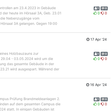
trollen am 23.4.2023 in Gebäude
1
0
 der heute im Hörsaal 3A, Geb. 23.01
0
0
nd die Nebenzugänge vom
n Hörsaal 3A gelangen. Gegen 19:00
17 Apr '24
 eines Holzbauzauns zur
1
0
 29.04 - 03.05.2024 wird um die
0
0
hnung das gesamte Gebäude in der
23.21 wird ausgespart. Während der
16 Apr '24
pus Prüfung Brandmeldeanlagen 2.
1
0
 finden auf dem gesamten Campus die
0
0
4 statt. In einigen Gebäuden ist