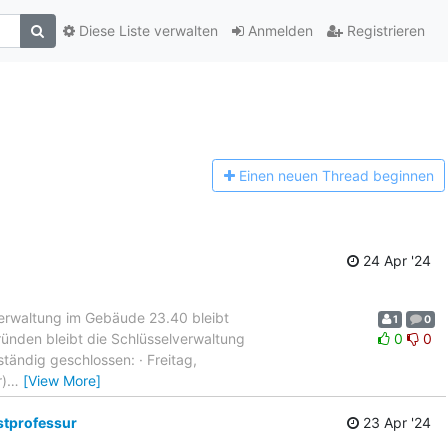
Diese Liste verwalten
Anmelden
Registrieren
Einen n
euen Thread beginnen
24 Apr '24
erwaltung im Gebäude 23.40 bleibt
1
0
ründen bleibt die Schlüsselverwaltung
0
0
ändig geschlossen: · Freitag,
r)
…
[View More]
stprofessur
23 Apr '24