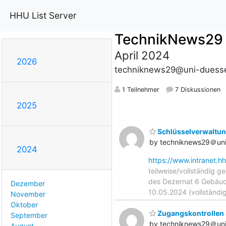
HHU List Server
TechnikNews29
April 2024
2026
techniknews29@uni-duesse
1 Teilnehmer
7 Diskussionen
2025
Schlüsselverwaltung
by techniknews29＠uni
2024
https://www.intranet.h
teilweise/vollständig 
des Dezernat 6 Gebäude
Dezember
10.05.2024 (vollständi
November
Oktober
Zugangskontrollen 
September
by techniknews29＠uni
August