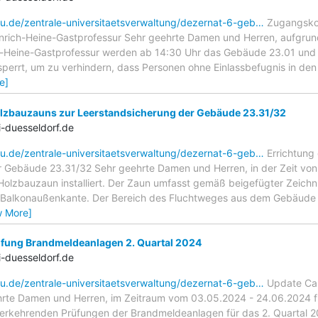
hu.de/zentrale-universitaetsverwaltung/dezernat-6-geb…
Zugangskon
nrich-Heine-Gastprofessur Sehr geehrte Damen und Herren, aufgrund
ch-Heine-Gastprofessur werden ab 14:30 Uhr das Gebäude 23.01 u
sperrt, um zu verhindern, dass Personen ohne Einlassbefugnis in de
e]
olzbauzauns zur Leerstandsicherung der Gebäude 23.31/32
-duesseldorf.de
hu.de/zentrale-universitaetsverwaltung/dezernat-6-geb…
Errichtung
 Gebäude 23.31/32 Sehr geehrte Damen und Herren, in der Zeit von
Holzbauzaun installiert. Der Zaun umfasst gemäß beigefügter Zeic
r Balkonaußenkante. Der Bereich des Fluchtweges aus dem Gebäude 
w More]
ung Brandmeldeanlagen 2. Quartal 2024
-duesseldorf.de
hu.de/zentrale-universitaetsverwaltung/dezernat-6-geb…
Update Cam
hrte Damen und Herren, im Zeitraum vom 03.05.2024 - 24.06.2024
rkehrenden Prüfungen der Brandmeldeanlagen für das 2. Quartal 202