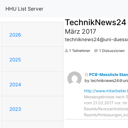
HHU List Server
TechnikNews24
März 2017
2026
techniknews24@uni-duesse
1 Teilnehmer
1 Diskussionen
2025
PCB-Messliste Stan
by techniknews24＠uni
2024
http://www.mitarbeiter
Messergebnisse nach S
vom 21.02.2017 vor. Im 
Raumluftkonzentration
2023
Raumluftmessungen_ko