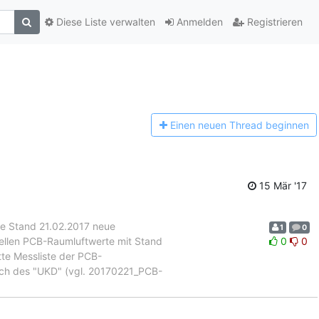
Diese Liste verwalten
Anmelden
Registrieren
Einen n
euen Thread beginnen
15 Mär '17
e Stand 21.02.2017 neue
1
0
ellen PCB-Raumluftwerte mit Stand
0
0
tte Messliste der PCB-
ch des "UKD" (vgl. 20170221_PCB-