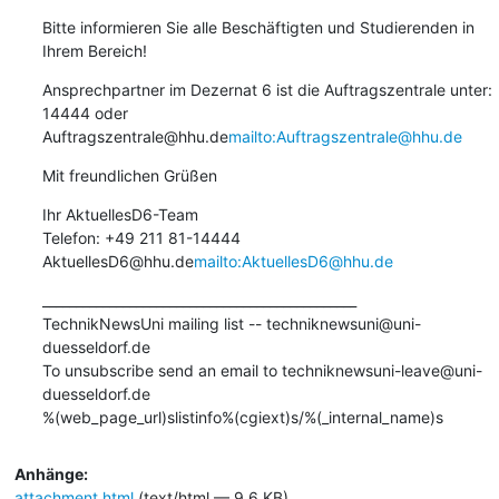
Bitte informieren Sie alle Beschäftigten und Studierenden in 
Ihrem Bereich!
Ansprechpartner im Dezernat 6 ist die Auftragszentrale unter: 
14444 oder 
Auftragszentrale@hhu.de
mailto:Auftragszentrale@hhu.de
Mit freundlichen Grüßen
Ihr AktuellesD6-Team

Telefon: +49 211 81-14444

AktuellesD6@hhu.de
mailto:AktuellesD6@hhu.de
_______________________________________________

TechnikNewsUni mailing list -- techniknewsuni@uni-
duesseldorf.de

To unsubscribe send an email to techniknewsuni-leave@uni-
duesseldorf.de

%(web_page_url)slistinfo%(cgiext)s/%(_internal_name)s
Anhänge:
attachment.html
(text/html — 9,6 KB)