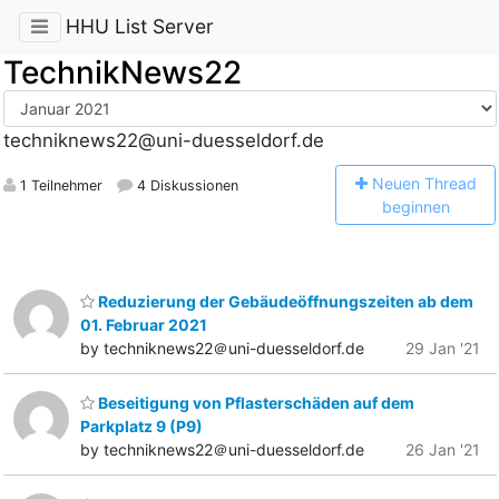
HHU List Server
TechnikNews22
techniknews22@uni-duesseldorf.de
N
euen Thread
1 Teilnehmer
4 Diskussionen
beginnen
Reduzierung der Gebäudeöffnungszeiten ab dem
01. Februar 2021
by techniknews22＠uni-duesseldorf.de
29 Jan '21
Beseitigung von Pflasterschäden auf dem
Parkplatz 9 (P9)
by techniknews22＠uni-duesseldorf.de
26 Jan '21