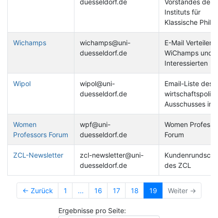
duesseldorf.de
Vorstandes des
Instituts für
Klassische Philol
Wichamps
wichamps@uni-
E-Mail Verteiler f
duesseldorf.de
WiChamps und
Interessierten
Wipol
wipol@uni-
Email-Liste des
duesseldorf.de
wirtschaftspoliti
Ausschusses im 
Women
wpf@uni-
Women Professo
Professors Forum
duesseldorf.de
Forum
ZCL-Newsletter
zcl-newsletter@uni-
Kundenrundschr
duesseldorf.de
des ZCL
← Zurück
1
...
16
17
18
19
Weiter →
Ergebnisse pro Seite: