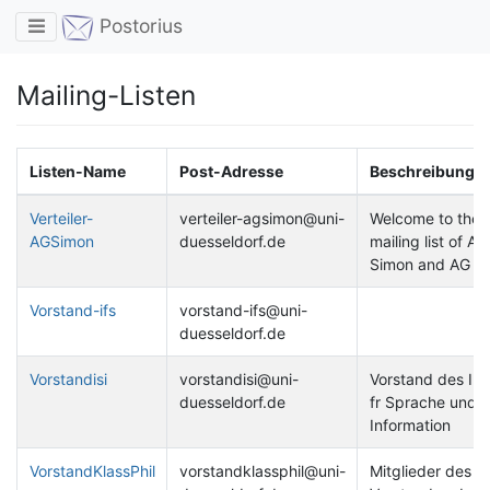
Toggle navigation
Postorius
Mailing-Listen
Listen-Name
Post-Adresse
Beschreibung
Verteiler-
verteiler-agsimon@uni-
Welcome to the
AGSimon
duesseldorf.de
mailing list of AG
Simon and AG St
Vorstand-ifs
vorstand-ifs@uni-
duesseldorf.de
Vorstandisi
vorstandisi@uni-
Vorstand des Inst
duesseldorf.de
fr Sprache und
Information
VorstandKlassPhil
vorstandklassphil@uni-
Mitglieder des