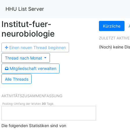
HHU List Server
Institut-fuer-
Kürzliche
neurobiologie
ZULETZT AKTIVE
(Noch) keine Di
Einen n
euen Thread beginnen
Thread nach
Monat
Mitgliedschaft
verwalten
Alle Threads
AKTIVITÄTSZUSAMMENFASSUNG
Posting-Umfang der letzten
30
Tage.
Die folgenden Statistiken sind von